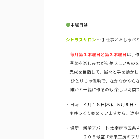
木曜日は
シトラスサロン
～手仕事とおしゃべ
毎月
第１木曜日と
第３木曜日
は手
季節を楽しみながら美味しいものを
完成を目指して、黙々と手を動かし
ひとりじゃ億劫で、なかなかやら
誰かと一緒に作るのも 楽しい時間
・日時：
４月１８日(木)、
５月９日・
＊ゆっくり始めていますから、途中
・場所：新崎アパート 太宰府市五条４
２０８号室『未来工房のフリー