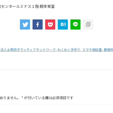
センタールミナス１階 軽体育室
O法人太宰府ボランティアネットワーク
,
わくわく手作り
,
スマホ相談室
,
居場
ありません。
*
が付いている欄は必須項目です