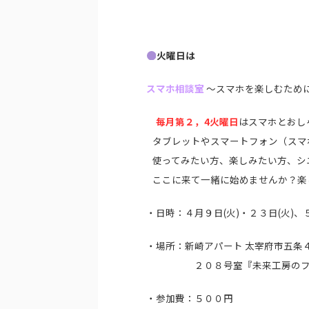
火曜日は
スマホ相談室
～スマホを楽しむために
毎月第２，4火曜日
はスマホとおし
タブレットやスマートフォン（スマ
使ってみたい方、楽しみたい方、シ
ここに来て一緒に始めませんか？楽
・日時：４月９日(火)・２３日(火)
・場所：新崎アパート 太宰府市五条４
２０８号室『未来工房のフリ
・参加費：５００円