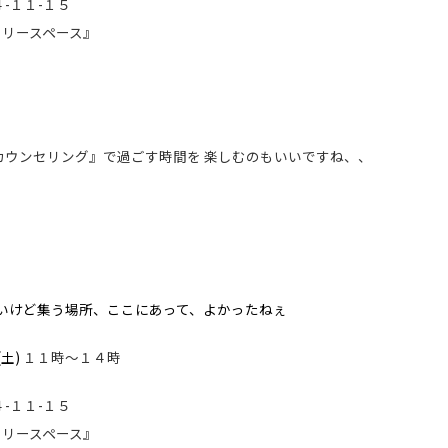
-１１-１５
ースペース』
』
。
カウンセリング』で過ごす時間を 楽しむのもいいですね、、
いけど集う場所、ここにあって、よかったねぇ
土)
１１時～１４時
-１１-１５
ースペース』