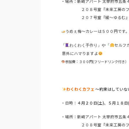
・場所：新崎アパート 太宰府市五条４
２０８号室『未来工房のフリ
２０７号室『緩～ゆるむ
うめぇ梅～カレーは５００円です
セルフ
『
わくわく手作り』や『
意外にハマりますよ
参加費：３００円(フリードリンク付き）
わくわくカフェ
～約束はしていな
・日時：
４月２０日(土)、
５月１８日(
・場所：新崎アパート 太宰府市五条４
２０８号室『未来工房のフリ