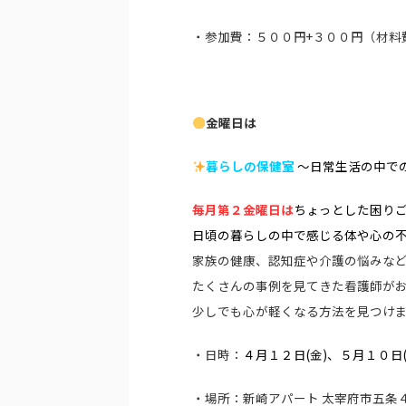
・参加費：５００円+３００円（材料
金曜日は
暮らしの保健室
～日常生活の中で
毎月
第２金
曜日は
ちょっとした困り
日頃の暮らしの中で
感じる
体や心の
家族の健康、認知症や介護の悩みな
たくさんの事例を見てきた看護師が
少しでも心が軽くなる方法を見つけまし
・日時：
４月１２日(金)、
５月１０日
・場所：新崎アパート 太宰府市五条４