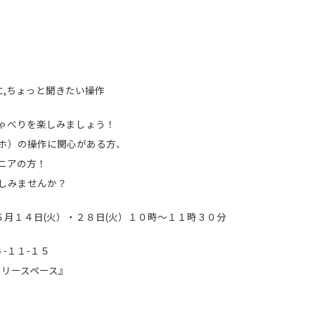
,ちょっと聞きたい操作
ゃべりを楽しみましょう！
ホ）の操作に関心がある方、
ニアの方！
しみませんか？
、５月１４日(火）・２８日(火）１０時～１１時３０分
-１１-１５
ースペース』