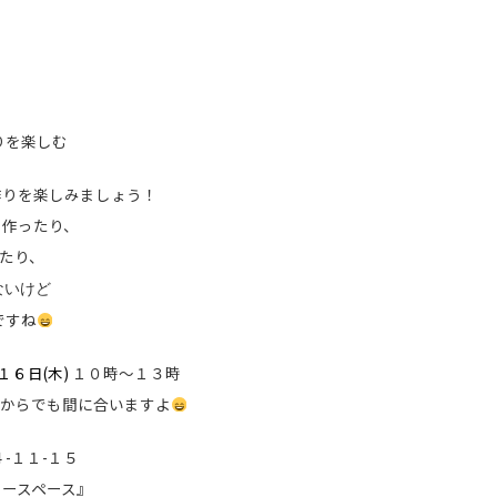
りを楽しむ
作りを楽しみましょう！
作ったり、
たり、
ないけど
ですね
１６日(木)
１０時～１３時
からでも間に合いますよ
-１１-１５
スペース』