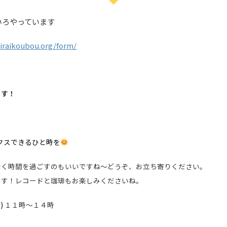
いろやっています
iraikoubou.org/form/
ます！
クスできるひと時を
なく時間を過ごすのもいいですね～どうぞ、お立ち寄りください。
ます！レコードと珈琲もお楽しみくださいね。
)
１１時～１４時