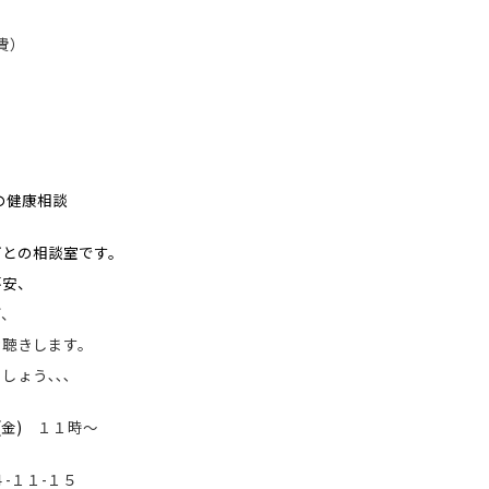
費）
の健康相談
ごとの相談室です。
不安、
ど、
お聴きします。
ょう､､､
(金)
１１時～
-１１-１５