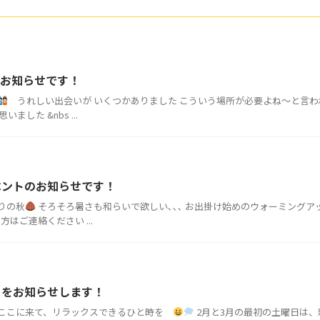
のお知らせです！
うれしい出会いが いくつかありました こういう場所が必要よね～と言われ
ました &nbs ...
ベントのお知らせです！
りの秋
そろそろ暑さも和らいで欲しい､､､ お出掛け始めのウォーミングア
方はご連絡ください ...
トをお知らせします！
ここに来て、リラックスできるひと時を
2月と3月の最初の土曜日は、新