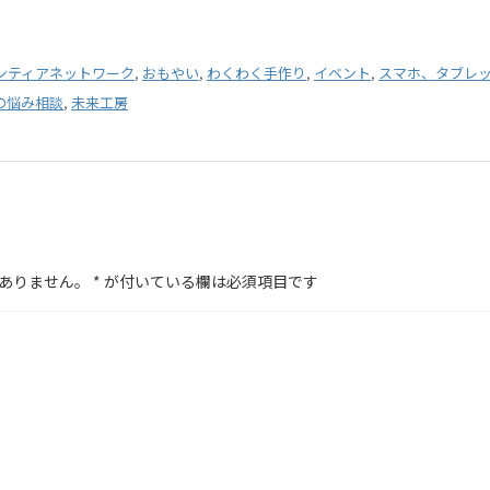
ンティアネットワーク
,
おもやい
,
わくわく手作り
,
イベント
,
スマホ、タブレ
の悩み相談
,
未来工房
ありません。
*
が付いている欄は必須項目です