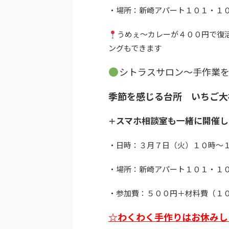
・場所：新崎アパート１０１・１
うめぇ～カレーが４００円で復
ングもできます
シトラスサロン～手作業
季節を感じる台所 いちご大
スマホ相談室も一緒に開催
＋
・日時：３月７日（火）１０時～
・場所：新崎アパート１０１・１
・参加費：５００円＋材料費（１
☆わくわく手作りはお休みし