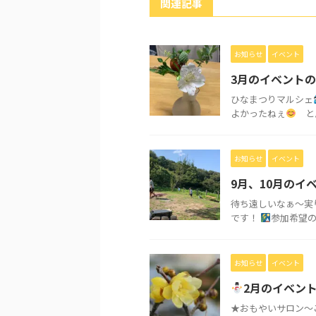
関連記事
お知らせ
イベント
3月のイベント
ひなまつりマルシェ
よかったねぇ
と思い
お知らせ
イベント
9月、10月のイ
待ち遠しいなぁ～実
です！
参加希望の
お知らせ
イベント
2月のイベン
★おもやいサロン～